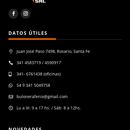
DATOS ÚTILES
Juan José Paso 7498, Rosario, Santa Fe

341 4583719 / 4590917

341- 6761438 (oficinas)

54 9 341 5049758

bulonerafenix@gmail.com

Lu a Vi: 9 a 17 hs. / Sáb: 8 a 12hs.

NOVEDADES