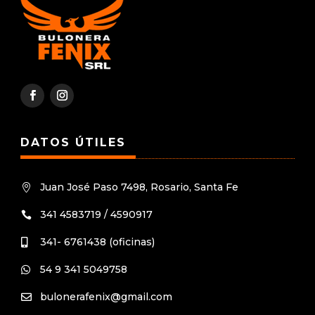
DATOS ÚTILES
Juan José Paso 7498, Rosario, Santa Fe

341 4583719 / 4590917

341- 6761438 (oficinas)

54 9 341 5049758

bulonerafenix@gmail.com
