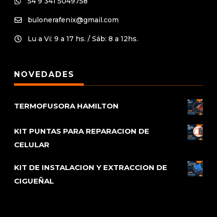
54 9 341 5049758

bulonerafenix@gmail.com

Lu a Vi: 9 a 17 hs. / Sáb: 8 a 12hs.

NOVEDADES
TERMOFUSORA HAMILTON
KIT PUNTAS PARA REPARACION DE
CELULAR
KIT DE INSTALACION Y EXTRACCION DE
CIGUEÑAL