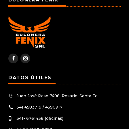
DATOS ÚTILES
Juan José Paso 7498, Rosario, Santa Fe

341 4583719 / 4590917

341- 6761438 (oficinas)
