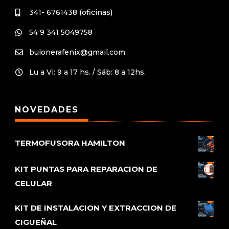
341- 6761438 (oficinas)

54 9 341 5049758

bulonerafenix@gmail.com

Lu a Vi: 9 a 17 hs. / Sáb: 8 a 12hs.

NOVEDADES
TERMOFUSORA HAMILTON
KIT PUNTAS PARA REPARACION DE
CELULAR
KIT DE INSTALACION Y EXTRACCION DE
CIGUEÑAL