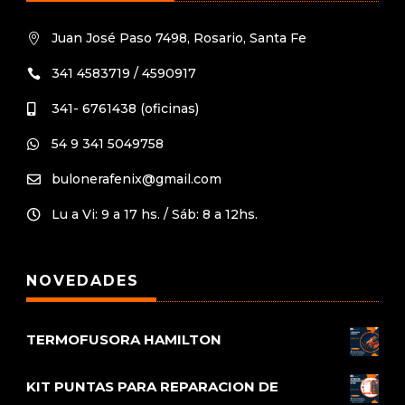
Juan José Paso 7498, Rosario, Santa Fe

341 4583719 / 4590917

341- 6761438 (oficinas)

54 9 341 5049758

bulonerafenix@gmail.com

Lu a Vi: 9 a 17 hs. / Sáb: 8 a 12hs.

NOVEDADES
TERMOFUSORA HAMILTON
KIT PUNTAS PARA REPARACION DE