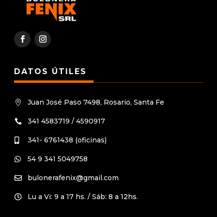
DATOS ÚTILES
Juan José Paso 7498, Rosario, Santa Fe

341 4583719 / 4590917

341- 6761438 (oficinas)

54 9 341 5049758

bulonerafenix@gmail.com

Lu a Vi: 9 a 17 hs. / Sáb: 8 a 12hs.
