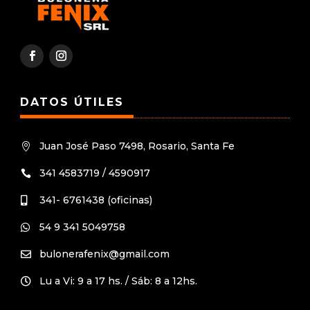
DATOS ÚTILES
Juan José Paso 7498, Rosario, Santa Fe

341 4583719 / 4590917

341- 6761438 (oficinas)

54 9 341 5049758

bulonerafenix@gmail.com

Lu a Vi: 9 a 17 hs. / Sáb: 8 a 12hs.
