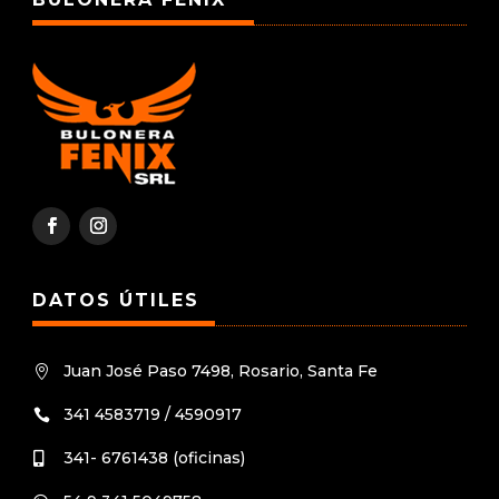
DATOS ÚTILES
Juan José Paso 7498, Rosario, Santa Fe

341 4583719 / 4590917

341- 6761438 (oficinas)
