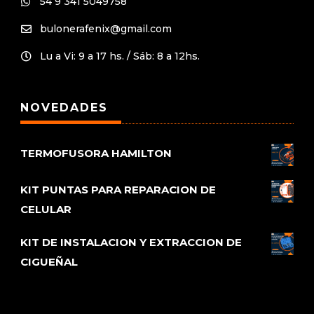
54 9 341 5049758

bulonerafenix@gmail.com

Lu a Vi: 9 a 17 hs. / Sáb: 8 a 12hs.

NOVEDADES
TERMOFUSORA HAMILTON
KIT PUNTAS PARA REPARACION DE
CELULAR
KIT DE INSTALACION Y EXTRACCION DE
CIGUEÑAL