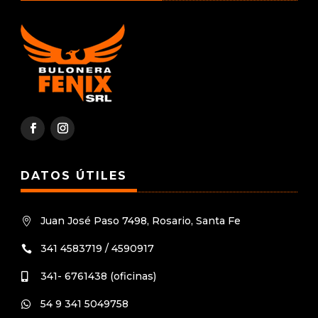
DATOS ÚTILES
Juan José Paso 7498, Rosario, Santa Fe

341 4583719 / 4590917

341- 6761438 (oficinas)

54 9 341 5049758
