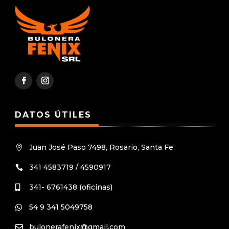
DATOS ÚTILES
Juan José Paso 7498, Rosario, Santa Fe

341 4583719 / 4590917

341- 6761438 (oficinas)

54 9 341 5049758

bulonerafenix@gmail.com
