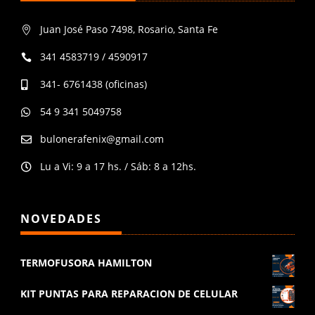
Juan José Paso 7498, Rosario, Santa Fe

341 4583719 / 4590917

341- 6761438 (oficinas)

54 9 341 5049758

bulonerafenix@gmail.com

Lu a Vi: 9 a 17 hs. / Sáb: 8 a 12hs.

NOVEDADES
TERMOFUSORA HAMILTON
KIT PUNTAS PARA REPARACION DE CELULAR