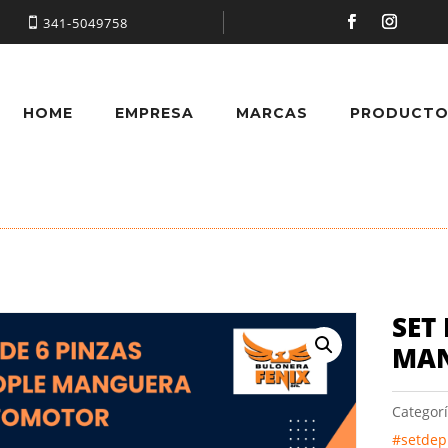
341-5049758
HOME
EMPRESA
MARCAS
PRODUCTO
SET
MA
Categor
#setdep