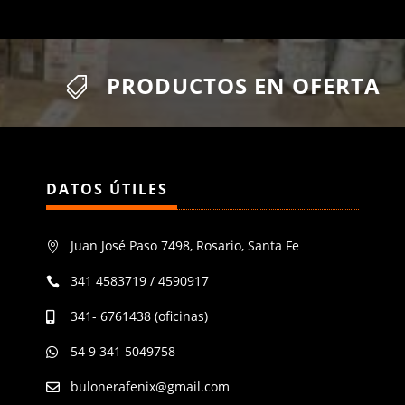
PRODUCTOS EN OFERTA

DATOS ÚTILES
Juan José Paso 7498, Rosario, Santa Fe

341 4583719 / 4590917

341- 6761438 (oficinas)

54 9 341 5049758

bulonerafenix@gmail.com
