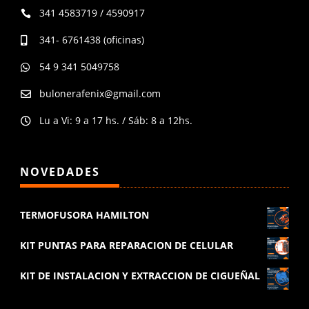
341 4583719 / 4590917

341- 6761438 (oficinas)

54 9 341 5049758

bulonerafenix@gmail.com

Lu a Vi: 9 a 17 hs. / Sáb: 8 a 12hs.

NOVEDADES
TERMOFUSORA HAMILTON
KIT PUNTAS PARA REPARACION DE CELULAR
KIT DE INSTALACION Y EXTRACCION DE CIGUEÑAL