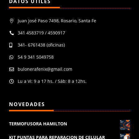
DATOS ÚTILES
Juan José Paso 7498, Rosario, Santa Fe

341 4583719 / 4590917

341- 6761438 (oficinas)

54 9 341 5049758

bulonerafenix@gmail.com

Lu a Vi: 9 a 17 hs. / Sáb: 8 a 12hs.

NOVEDADES
TERMOFUSORA HAMILTON
KIT PUNTAS PARA REPARACION DE CELULAR