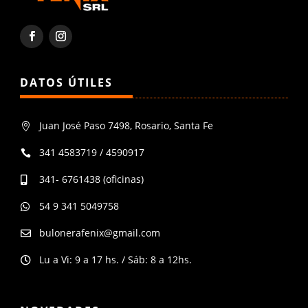
DATOS ÚTILES
Juan José Paso 7498, Rosario, Santa Fe

341 4583719 / 4590917

341- 6761438 (oficinas)

54 9 341 5049758

bulonerafenix@gmail.com

Lu a Vi: 9 a 17 hs. / Sáb: 8 a 12hs.
