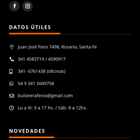
DATOS ÚTILES
Juan José Paso 7498, Rosario, Santa Fe

341 4583719 / 4590917

341- 6761438 (oficinas)

54 9 341 5049758

bulonerafenix@gmail.com

Lu a Vi: 9 a 17 hs. / Sáb: 8 a 12hs.

NOVEDADES