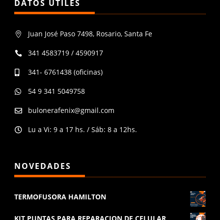
DATOS ÚTILES
Juan José Paso 7498, Rosario, Santa Fe

341 4583719 / 4590917

341- 6761438 (oficinas)

54 9 341 5049758

bulonerafenix@gmail.com

Lu a Vi: 9 a 17 hs. / Sáb: 8 a 12hs.

NOVEDADES
TERMOFUSORA HAMILTON
KIT PUNTAS PARA REPARACION DE CELULAR