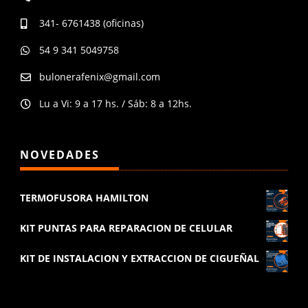
341- 6761438 (oficinas)

54 9 341 5049758

bulonerafenix@gmail.com

Lu a Vi: 9 a 17 hs. / Sáb: 8 a 12hs.

NOVEDADES
TERMOFUSORA HAMILTON
KIT PUNTAS PARA REPARACION DE CELULAR
KIT DE INSTALACION Y EXTRACCION DE CIGUEÑAL