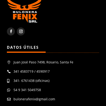
DATOS ÚTILES
Juan José Paso 7498, Rosario, Santa Fe

341 4583719 / 4590917

341- 6761438 (oficinas)

54 9 341 5049758

bulonerafenix@gmail.com
