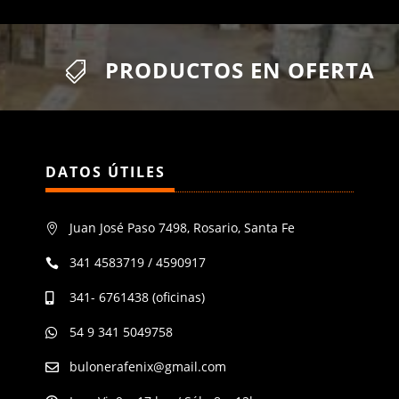
PRODUCTOS EN OFERTA

DATOS ÚTILES
Juan José Paso 7498, Rosario, Santa Fe

341 4583719 / 4590917

341- 6761438 (oficinas)

54 9 341 5049758

bulonerafenix@gmail.com
