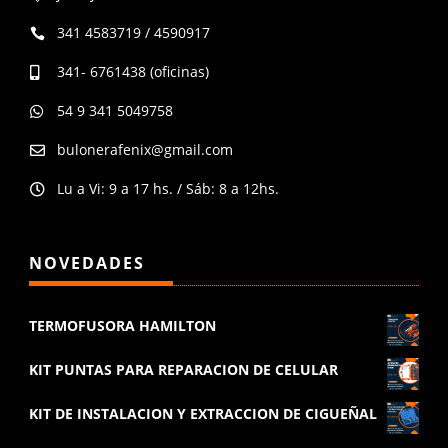
341 4583719 / 4590917

341- 6761438 (oficinas)

54 9 341 5049758

bulonerafenix@gmail.com

Lu a Vi: 9 a 17 hs. / Sáb: 8 a 12hs.

NOVEDADES
TERMOFUSORA HAMILTON
KIT PUNTAS PARA REPARACION DE CELULAR
KIT DE INSTALACION Y EXTRACCION DE CIGUEÑAL