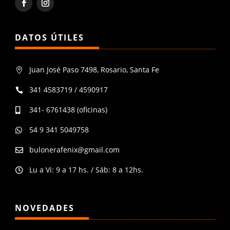
DATOS ÚTILES
Juan José Paso 7498, Rosario, Santa Fe

341 4583719 / 4590917

341- 6761438 (oficinas)

54 9 341 5049758

bulonerafenix@gmail.com

Lu a Vi: 9 a 17 hs. / Sáb: 8 a 12hs.

NOVEDADES