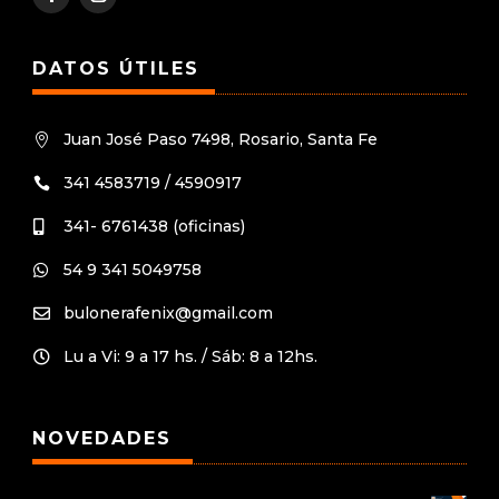
DATOS ÚTILES
Juan José Paso 7498, Rosario, Santa Fe

341 4583719 / 4590917

341- 6761438 (oficinas)

54 9 341 5049758

bulonerafenix@gmail.com

Lu a Vi: 9 a 17 hs. / Sáb: 8 a 12hs.

NOVEDADES