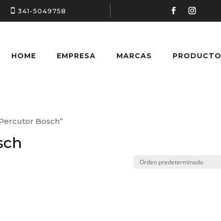
341-5049758
HOME
EMPRESA
MARCAS
PRODUCTO
 Percutor Bosch”
sch