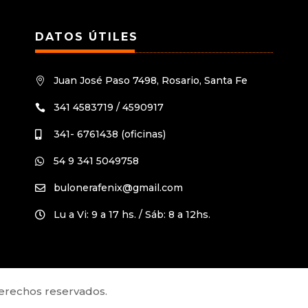
DATOS ÚTILES
Juan José Paso 7498, Rosario, Santa Fe

341 4583719 / 4590917

341- 6761438 (oficinas)

54 9 341 5049758

bulonerafenix@gmail.com

Lu a Vi: 9 a 17 hs. / Sáb: 8 a 12hs.

derechos reservados.