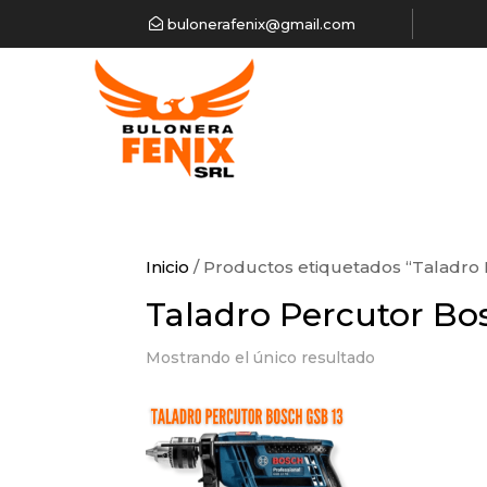
bulonerafenix@gmail.com
Inicio
/ Productos etiquetados “Taladro
Taladro Percutor Bo
Mostrando el único resultado