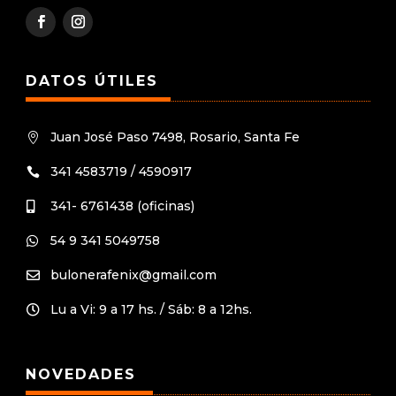
DATOS ÚTILES
Juan José Paso 7498, Rosario, Santa Fe

341 4583719 / 4590917

341- 6761438 (oficinas)

54 9 341 5049758

bulonerafenix@gmail.com

Lu a Vi: 9 a 17 hs. / Sáb: 8 a 12hs.

NOVEDADES