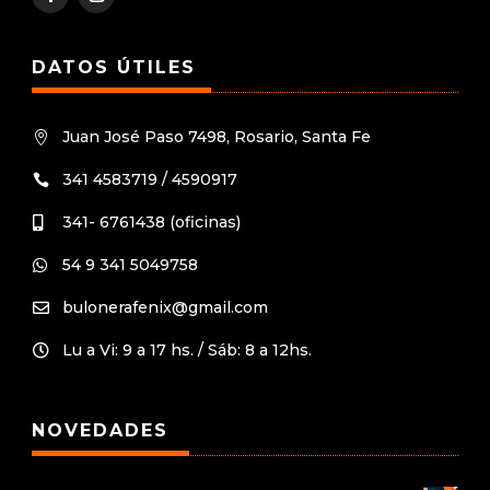
DATOS ÚTILES
Juan José Paso 7498, Rosario, Santa Fe

341 4583719 / 4590917

341- 6761438 (oficinas)

54 9 341 5049758

bulonerafenix@gmail.com

Lu a Vi: 9 a 17 hs. / Sáb: 8 a 12hs.

NOVEDADES