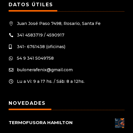
DATOS ÚTILES
Juan José Paso 7498, Rosario, Santa Fe

341 4583719 / 4590917

341- 6761438 (oficinas)

54 9 341 5049758

bulonerafenix@gmail.com

Lu a Vi: 9 a 17 hs. / Sáb: 8 a 12hs.

NOVEDADES
TERMOFUSORA HAMILTON