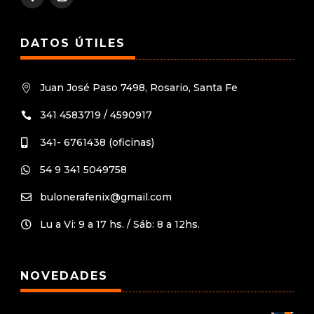
DATOS ÚTILES
Juan José Paso 7498, Rosario, Santa Fe

341 4583719 / 4590917

341- 6761438 (oficinas)

54 9 341 5049758

bulonerafenix@gmail.com

Lu a Vi: 9 a 17 hs. / Sáb: 8 a 12hs.

NOVEDADES