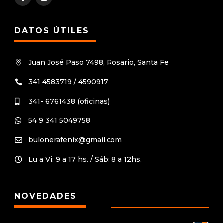
DATOS ÚTILES
Juan José Paso 7498, Rosario, Santa Fe

341 4583719 / 4590917

341- 6761438 (oficinas)

54 9 341 5049758

bulonerafenix@gmail.com

Lu a Vi: 9 a 17 hs. / Sáb: 8 a 12hs.

NOVEDADES