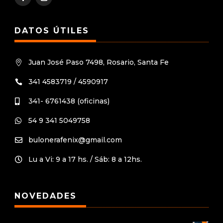
DATOS ÚTILES
Juan José Paso 7498, Rosario, Santa Fe

341 4583719 / 4590917

341- 6761438 (oficinas)

54 9 341 5049758

bulonerafenix@gmail.com

Lu a Vi: 9 a 17 hs. / Sáb: 8 a 12hs.

NOVEDADES