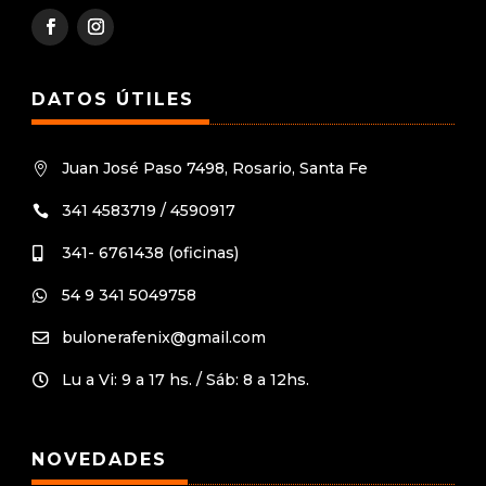
DATOS ÚTILES
Juan José Paso 7498, Rosario, Santa Fe

341 4583719 / 4590917

341- 6761438 (oficinas)

54 9 341 5049758

bulonerafenix@gmail.com

Lu a Vi: 9 a 17 hs. / Sáb: 8 a 12hs.

NOVEDADES