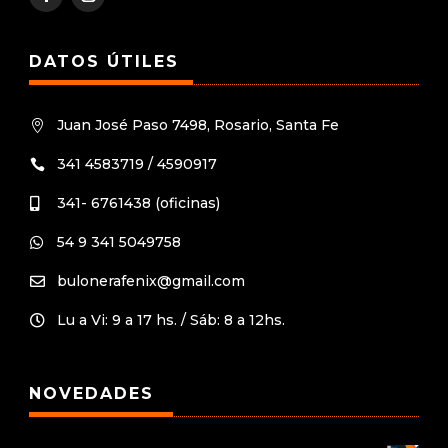
DATOS ÚTILES
Juan José Paso 7498, Rosario, Santa Fe

341 4583719 / 4590917

341- 6761438 (oficinas)

54 9 341 5049758

bulonerafenix@gmail.com

Lu a Vi: 9 a 17 hs. / Sáb: 8 a 12hs.

NOVEDADES