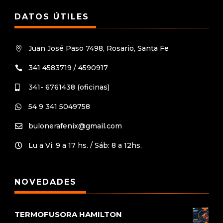
DATOS ÚTILES
Juan José Paso 7498, Rosario, Santa Fe

341 4583719 / 4590917

341- 6761438 (oficinas)

54 9 341 5049758

bulonerafenix@gmail.com

Lu a Vi: 9 a 17 hs. / Sáb: 8 a 12hs.

NOVEDADES
TERMOFUSORA HAMILTON